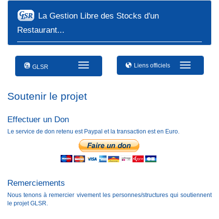
La Gestion Libre des Stocks d'un
Restaurant...
T
T
Liens officiels
GLSR
o
o
g
g
g
g
Soutenir le projet
l
l
e
e
n
n
Effectuer un Don
a
a
Le service de don retenu est Paypal et la transaction est en Euro.
v
v
i
i
g
g
a
a
t
t
i
i
o
o
Remerciements
n
n
Nous tenons à remercier vivement les personnes/structures qui soutiennent
le projet GLSR.